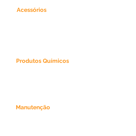
Acessórios
Trabalhamos com diversos tipos de
acessórios e marca variadas para
sua piscina.
Produtos Químicos
Todos os produtos químicos para
tratar a água de sua piscina
Manutenção
Uma equipe especializada em
manutenção de piscinas.