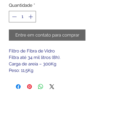
Quantidade
*
Entre em contato para comprar
Filtro de Fibra de Vidro
Filtra até 34 mil litros (8h).
Carga de areia – 300Kg
Peso: 11,5Kg
Siga-nos
vendas@engepool.com.br
Endereço
(13) 3353-6154
(13)3353-4932